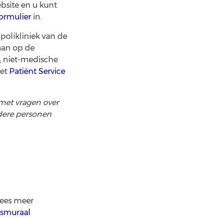
ebsite en u kunt
formulier
in.
polikliniek van de
aan op de
, niet-medische
het
Patiënt Service
 met vragen over
ndere personen
Lees meer
nsmuraal