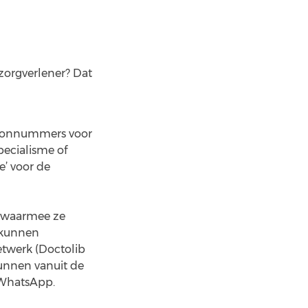
zorgverlener? Dat
efoonnummers voor
specialisme of
e’ voor de
, waarmee ze
 kunnen
etwerk (Doctolib
kunnen vanuit de
 WhatsApp.